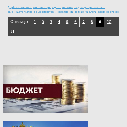
Дербентская межрайонная природоохранная прокуратура разъясняет
законодательство о рыболовстве и сохранении водных биологических ресурсов
Страницы:
1
2
3
4
5
6
7
8
9
10
11