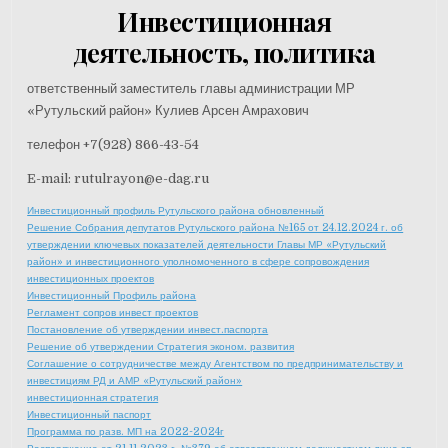
Инвестиционная
деятельность, политика
ответственный заместитель главы администрации МР
«Рутульский район» Кулиев Арсен Амрахович
телефон +7(928) 866-43-54
E-mail: rutulrayon@e-dag.ru
Инвестиционный профиль Рутульского района обновленный
Решение Собрания депутатов Рутульского района №165 от 24.12.2024 г. об
утверждении ключевых показателей деятельности Главы МР «Рутульский
район» и инвестиционного уполномоченного в сфере сопровождения
инвестиционных проектов
Инвестиционный Профиль района
Регламент сопров инвест проектов
Постановление об утверждении инвест.паспорта
Решение об утверждении Стратегия эконом. развития
Соглашение о сотрудничестве между Агентством по предпринимательству и
инвестициям РД и АМР «Рутульский район»
инвестиционная стратегия
Инвестиционный паспорт
Программа по разв. МП на 2022-2024г