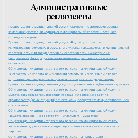
Административные
регламенты
Предоставление муниципальной услуги «Заключение договоров аренды
земельных участков, находящихся в муниципальной собственности, без
проведения торгов
Предоставление муниципальной услуги «Выдача разрешения на
использование земель или земельного участка, находящегося в муниципальной
собственности или государственной собственности, на которые не
разграничена, без предоставления земельных участков и установления
сервитута»
Об утверждении административного регламента муниципальной услуги
«Согласование проекта рекультивации земель, за исключением случаев
подготовки проекта рекультивации в составе проектной документации
Предоставление муниципальной услуги по установлению публичного сервитута
Об утверждении административного регламента муниципальной услуги «
Выдача акта освидетельствования проведения основных работ по
строительству (реконструкции) объекта ИЖС, осуществляемому с привлечением
средств мате
Об утверждении административного регламента муниципальной услуги
«Выдача сведений из реестра муниципального имущества»
Об утверждении административного регламента муниципальной услуги
«присвоение адреса объекта адресации, изменении и аннулирование такого
адреса»
Об утверждении административного регламента предоставления