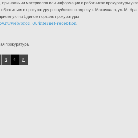
, при наличии материалов или информации о работниках прокуратуры ука
 обратиться в прокуратуру республики по адресу г. Махачкала, ул. М. Яраг
-приемную на Едином портале прокуратуры
gov.ru/web/proc_05/internet-reception
.
ая прокуратура.
3
4
5