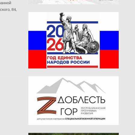
занной
ского, 84,