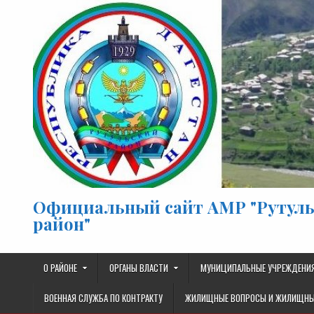
Перейти к содержимому
Официальный сайт АМР "Рутул
район"
О РАЙОНЕ
ОРГАНЫ ВЛАСТИ
МУНИЦИПАЛЬНЫЕ УЧРЕЖДЕНИ
ВОЕННАЯ СЛУЖБА ПО КОНТРАКТУ
ЖИЛИЩНЫЕ ВОПРОСЫ И ЖИЛИЩНЫ