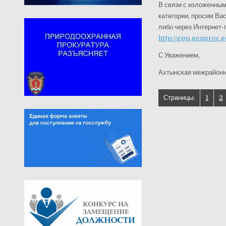
В связи с изложенным
категории, просим Вас
либо через Интернет
http://epp.genproc.
С Уважением,
Ахтынская межрайонн
Страницы:
1
2